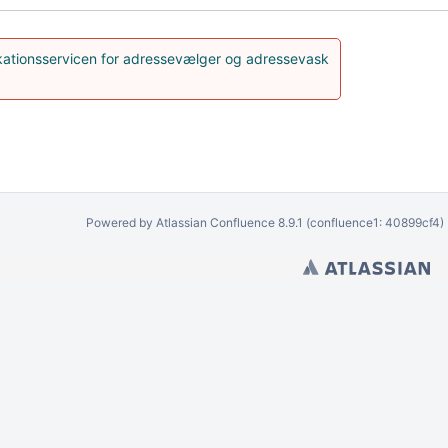
ikationsservicen for adressevælger og adressevask
Powered by
Atlassian Confluence
8.9.1
(confluence1: 40899cf4)