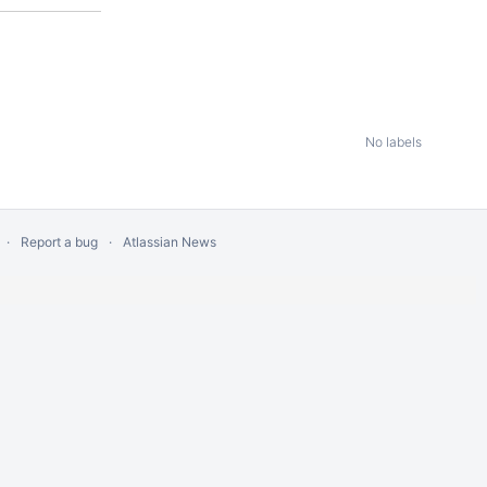
No labels
Report a bug
Atlassian News