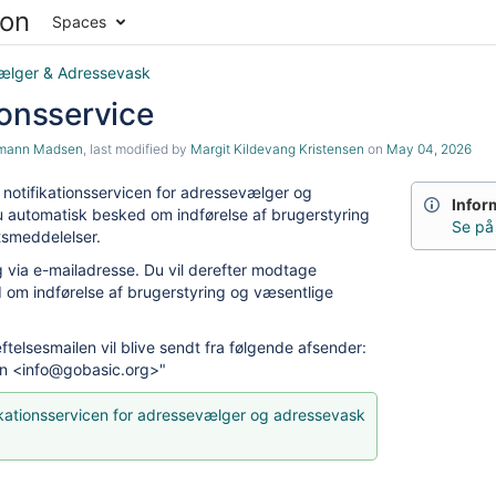
Spaces
ælger & Adressevask
ionsservice
emann Madsen
, last modified by
Margit Kildevang Kristensen
on
May 04, 2026
g notifikationsservicen for adressevælger og
Infor
 automatisk besked om indførelse af brugerstyring
Se på
tsmeddelelser.
g via e-mailadresse. Du vil derefter modtage
 om indførelse af brugerstyring og væsentlige
ftelsesmailen vil blive sendt fra følgende afsender:
en <info@gobasic.org>"
fikationsservicen for adressevælger og adressevask