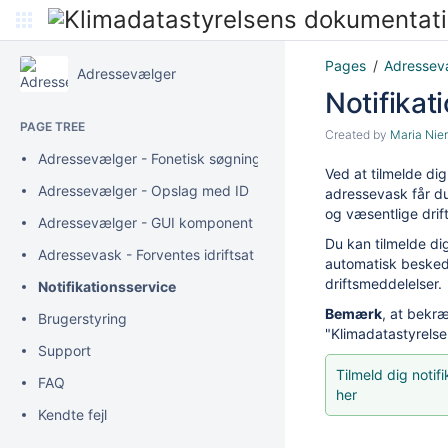
Pages
Adressev
Adressevælger
Notifikat
PAGE TREE
Created by
Maria Ni
Adressevælger - Fonetisk søgning
Ved at tilmelde di
Adressevælger - Opslag med ID
adressevask får du
og væsentlige drif
Adressevælger - GUI komponent
Du kan tilmelde di
Adressevask - Forventes idriftsat ultimo august 2026
automatisk besked
driftsmeddelelser.
Notifikationsservice
Bemærk
, at bekræ
Brugerstyring
"Klimadatastyre
ls
Support
Tilmeld dig noti
FAQ
her
Kendte fejl