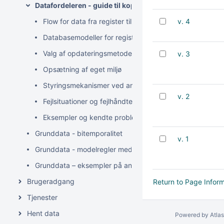
Datafordeleren - guide til kopiregistre
Flow for data fra register til anvender
v. 4
Databasemodeller for registre
Valg af opdateringsmetode fra Datafordeleren
v. 3
Opsætning af eget miljø
Styringsmekanismer ved anvendelse af filudtræk
v. 2
Fejlsituationer og fejlhåndtering
Eksempler og kendte problemer ved periodeudtræk
Grunddata - bitemporalitet
v. 1
Grunddata - modelregler med bitemporalitet
Grunddata – eksempler på anvendelse af bitemporalitet
Brugeradgang
Return to Page Infor
Tjenester
Hent data
Powered by
Atla