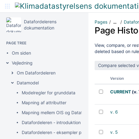
Datafordelerens
Pages
Datafor
…
dokumentation
Page Histo
PAGE TREE
View, compare, or rest
deleted based on rule
Om siden
Vejledning
Om Datafordeleren
Version
Datamodel
CURRENT
(v. 
Modelregler for grunddata
Mapning af attributter
v. 6
Mapning mellem OIS og Datafordeleren
Datafordeleren - introduktion til bitemporalitet
v. 5
Datafordeleren - eksempler på anvendelse af bitemporali