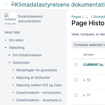
Datafordelerens
Pages
Grundda
…
dokumentation
Page Histo
PAGE TREE
View, compare, or rest
Om siden
Vejledning
Version
Om Datafordeleren
Datamodel
CURRENT
(v.
Modelregler for grunddata
Mapning af attributter
v. 12
Mapning mellem OIS og Datafordeleren
Datafordeleren - introduktion til bitemporalitet
v. 11
Datafordeleren - eksempler på anvendelse af bitemporali