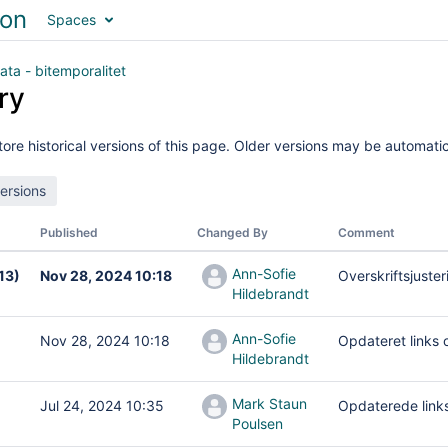
Spaces
ta - bitemporalitet
ry
ore historical versions of this page. Older versions may be automatic
Published
Changed By
Comment
Ann-Sofie
 13)
Nov 28, 2024 10:18
Overskriftsjuster
Hildebrandt
Ann-Sofie
Nov 28, 2024 10:18
Opdateret links o
Hildebrandt
Mark Staun
Jul 24, 2024 10:35
Opdaterede links 
Poulsen
tet