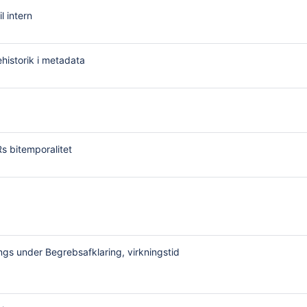
l intern
dehistorik i metadata
VRs bitemporalitet
rings under Begrebsafklaring, virkningstid