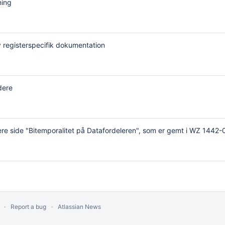
ning
l ny registerspecifik dokumentation
dere
ere side "Bitemporalitet på Datafordeleren", som er gemt i WZ 1442
Report a bug
Atlassian News