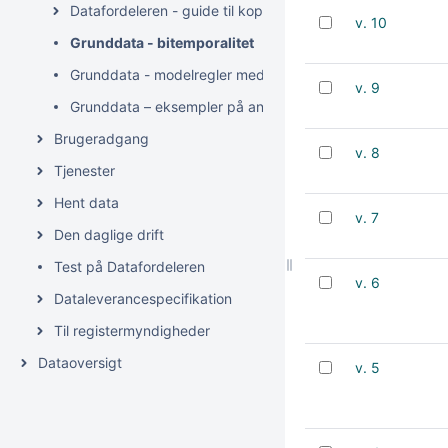
Datafordeleren - guide til kopiregistre
v. 10
Grunddata - bitemporalitet
Grunddata - modelregler med bitemporalitet
v. 9
Grunddata – eksempler på anvendelse af bitemporalitet
Brugeradgang
v. 8
Tjenester
Hent data
v. 7
Den daglige drift
Test på Datafordeleren
v. 6
Dataleverancespecifikation
Til registermyndigheder
Dataoversigt
v. 5