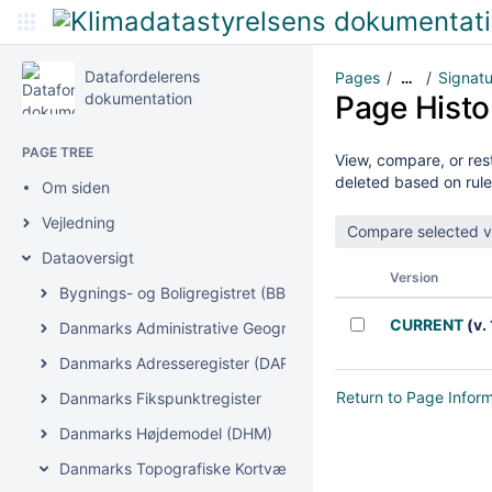
Datafordelerens
Pages
Signatu
…
dokumentation
Page Histo
PAGE TREE
View, compare, or rest
deleted based on rule
Om siden
Vejledning
Dataoversigt
Version
Bygnings- og Boligregistret (BBR)
CURRENT
(v. 
Danmarks Administrative Geografiske Inddeling (DAGI)
Danmarks Adresseregister (DAR)
Return to Page Infor
Danmarks Fikspunktregister
Danmarks Højdemodel (DHM)
Danmarks Topografiske Kortværk (DTK)