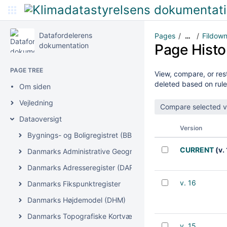
Datafordelerens
Pages
Fildow
…
dokumentation
Page Histo
PAGE TREE
View, compare, or rest
deleted based on rule
Om siden
Vejledning
Dataoversigt
Version
Bygnings- og Boligregistret (BBR)
CURRENT
(v. 
Danmarks Administrative Geografiske Inddeling (DAGI)
Danmarks Adresseregister (DAR)
v. 16
Danmarks Fikspunktregister
Danmarks Højdemodel (DHM)
Danmarks Topografiske Kortværk (DTK)
v. 15