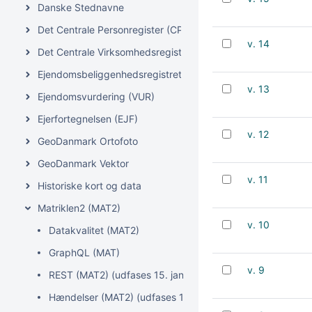
Danske Stednavne
Det Centrale Personregister (CPR)
v. 14
Det Centrale Virksomhedsregister (CVR)
Ejendomsbeliggenhedsregistret (EBR)
v. 13
Ejendomsvurdering (VUR)
Ejerfortegnelsen (EJF)
v. 12
GeoDanmark Ortofoto
GeoDanmark Vektor
v. 11
Historiske kort og data
Matriklen2 (MAT2)
v. 10
Datakvalitet (MAT2)
GraphQL (MAT)
v. 9
REST (MAT2) (udfases 15. januar 2027)
Hændelser (MAT2) (udfases 15. januar 2027)