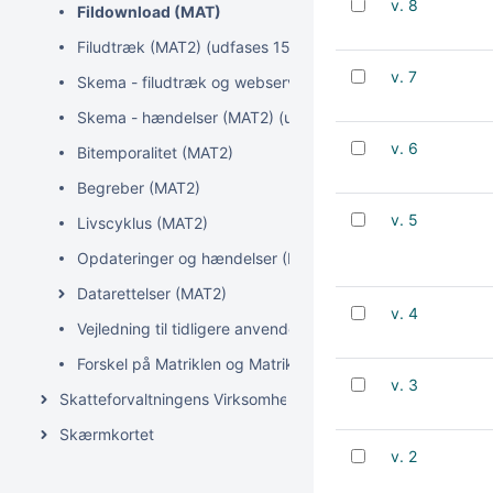
v. 8
Fildownload (MAT)
Filudtræk (MAT2) (udfases 15. januar 2027)
v. 7
Skema - filudtræk og webservices (MAT2) (udfases 15. j
Skema - hændelser (MAT2) (udfases 15. januar 2027)
v. 6
Bitemporalitet (MAT2)
Begreber (MAT2)
v. 5
Livscyklus (MAT2)
Opdateringer og hændelser (MAT2)
Datarettelser (MAT2)
v. 4
Vejledning til tidligere anvendere af Kortforsyningen og 
Forskel på Matriklen og Matriklen2
v. 3
Skatteforvaltningens Virksomhedsregister (SVR)
Skærmkortet
v. 2