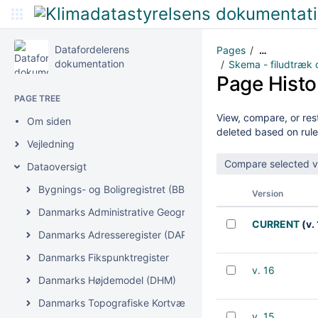
Datafordelerens
Pages
…
dokumentation
Skema - filudtræk 
Page Histo
PAGE TREE
View, compare, or rest
Om siden
deleted based on rule
Vejledning
Dataoversigt
Bygnings- og Boligregistret (BBR)
Version
Danmarks Administrative Geografiske Inddeling (DAGI)
CURRENT
(v. 
Danmarks Adresseregister (DAR)
Danmarks Fikspunktregister
v. 16
Danmarks Højdemodel (DHM)
Danmarks Topografiske Kortværk (DTK)
v. 15