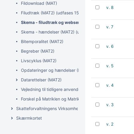
Fildownload (MAT)
v. 8
Filudtræk (MAT2) (udfases 15. januar 2027)
Skema - filudtræk og webservices (MAT2) (udfases 15.
v. 7
Skema - hændelser (MAT2) (udfases 15. januar 2027)
Bitemporalitet (MAT2)
v. 6
Begreber (MAT2)
Livscyklus (MAT2)
v. 5
Opdateringer og hændelser (MAT2)
Datarettelser (MAT2)
v. 4
Vejledning til tidligere anvendere af Kortforsyningen og 
Forskel på Matriklen og Matriklen2
v. 3
Skatteforvaltningens Virksomhedsregister (SVR)
Skærmkortet
v. 2