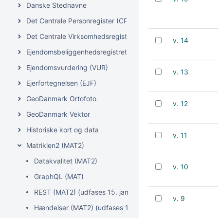
Danske Stednavne
Det Centrale Personregister (CPR)
Det Centrale Virksomhedsregister (CVR)
v. 14
Ejendomsbeliggenhedsregistret (EBR)
Ejendomsvurdering (VUR)
v. 13
Ejerfortegnelsen (EJF)
GeoDanmark Ortofoto
v. 12
GeoDanmark Vektor
Historiske kort og data
v. 11
Matriklen2 (MAT2)
Datakvalitet (MAT2)
v. 10
GraphQL (MAT)
REST (MAT2) (udfases 15. januar 2027)
v. 9
Hændelser (MAT2) (udfases 15. januar 2027)