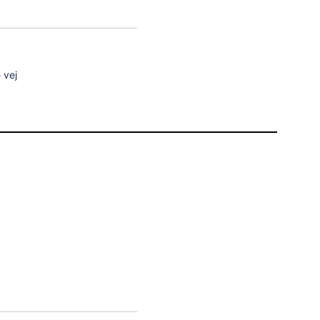
 vej
Virk. Til
Status
-
Gældende
20-05-
Gældende
2018
-
Nedlagt