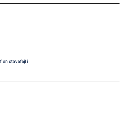
Virk. Til
Status
-
Foreløbig
 en stavefejl i
Virk. Til
Status
-
Foreløbig
Foreløbig