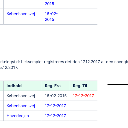
2015
Københavnsvej
16-02-
01-03-
2015
2015
kningstid: I eksemplet registreres det den 17.12.2017 at den navngi
5.12.2017.
Indhold
Reg. Fra
Reg. Til
Virk. Fra
Københavnsvej
16-02‐2015
17-12-2017
01-03‐2015
Københavnsvej
17-12-2017
-
01-03-2015
Hovedvejen
17-12-2017
15-12-2017