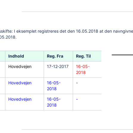
sskifte: I eksemplet registreres det den 16.05.2018 at den navngivne
05.2018.
Indhold
Reg. Fra
Reg. Til
Virk. Fra
Hovedvejen
17-12‐2017
16-05-
15-12‐2017
2018
Hovedvejen
16-05-
-
15-12-2017
2018
Hovedvejen
16-05-
-
20-05-2017
2018