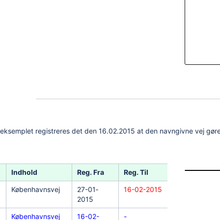
I eksemplet registreres det den 16.02.2015 at den navngivne vej gø
Indhold
Reg. Fra
Reg. Til
Virk. Fra
Københavnsvej
27-01‐
16-02-2015
01-01‐2015
2015
Københavnsvej
16-02-
-
01-01-2015