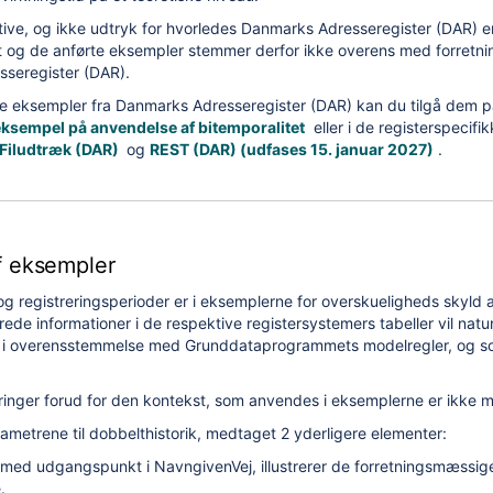
tive, og ikke udtryk for hvorledes Danmarks Adresseregister (DAR) e
t og de anførte eksempler stemmer derfor ikke overens med forretni
sseregister (DAR).
e eksempler fra Danmarks Adresseregister (DAR) kan du tilgå dem p
eksempel på anvendelse af bitemporalitet
eller i de registerspecifi
Filudtræk (DAR)
og
REST (DAR) (udfases 15. januar 2027)
.
f eksempler
og registreringsperioder er i eksemplerne for overskueligheds skyld
rede informationer i de respektive registersystemers tabeller vil natu
 i overensstemmelse med Grunddataprogrammets modelregler, og so
eringer forud for den kontekst, som anvendes i eksemplerne er ikke 
rametrene til dobbelthistorik, medtaget 2 yderligere elementer:
 med udgangspunkt i NavngivenVej, illustrerer de forretningsmæssig
.