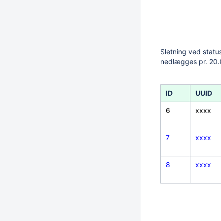
Sletning ved statu
nedlægges pr. 20.
ID
UUID
6
xxxx
7
xxxx
8
xxxx