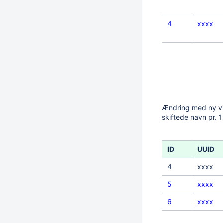
4
xxxx
Ændring med ny vir
skiftede navn pr. 1
ID
UUID
4
xxxx
5
xxxx
6
xxxx