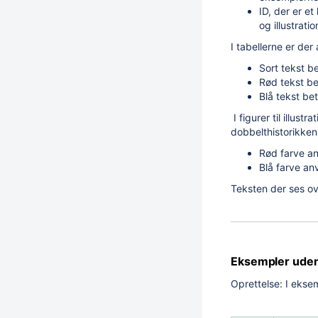
ID, der er 
og illustrati
I tabellerne er der
Sort tekst b
Rød tekst be
Blå tekst be
I figurer til illust
dobbelthistorikken
Rød farve an
Blå farve an
Teksten der ses ove
Eksempler uden 
Oprettelse: I ekse