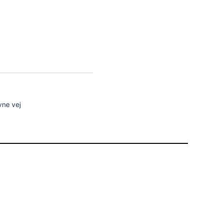
2015
-
Gældende
vne vej
Virk. Til
Status
-
Gældende
15-12-2017
Gældende
-
Gældende