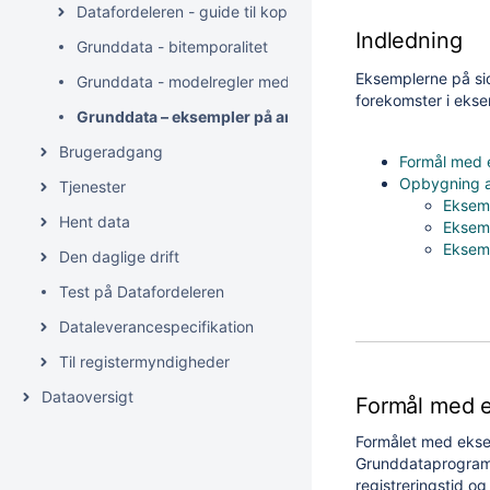
Datafordeleren - guide til kopiregistre
Indledning
Grunddata - bitemporalitet
Eksemplerne på sid
Grunddata - modelregler med bitemporalitet
forekomster i eks
Grunddata – eksempler på anvendelse af bitemporalitet
Brugeradgang
Formål med 
Opbygning a
Tjenester
Eksemp
Hent data
Eksemp
Eksemp
Den daglige drift
Test på Datafordeleren
Dataleverancespecifikation
Til registermyndigheder
Dataoversigt
Formål med 
Formålet med eksem
Grunddataprogramm
registreringstid og