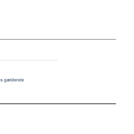
res gældende
Virk. Til
Status
-
Foreløbig
01-03-
Foreløbig