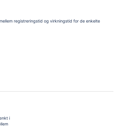
llem registreringstid og virkningstid for de enkelte
ænkt i
llem