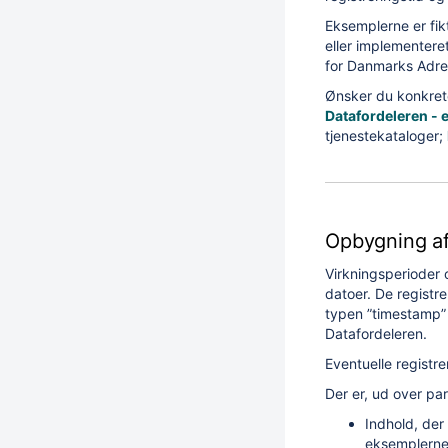
Eksemplerne er fik
eller implementere
for Danmarks Adre
Ønsker du konkret
Datafordeleren - 
tjenestekataloger;
Opbygning a
Virkningsperioder 
datoer. De registre
typen ”timestamp”
Datafordeleren.
Eventuelle registr
Der er, ud over pa
Indhold, der
eksemplerne