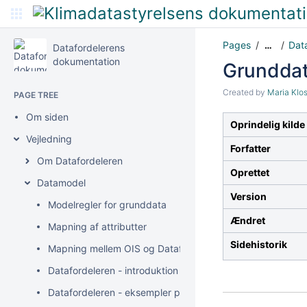
Pages
Dat
…
Datafordelerens
dokumentation
Grunddata
Created by
Maria Klo
PAGE TREE
Om siden
Oprindelig kilde
Vejledning
Forfatter
Om Datafordeleren
Oprettet
Datamodel
Version
Modelregler for grunddata
Ændret
Mapning af attributter
Sidehistorik
Mapning mellem OIS og Datafordeleren
Datafordeleren - introduktion til bitemporalitet
Datafordeleren - eksempler på anvendelse af bitemporali