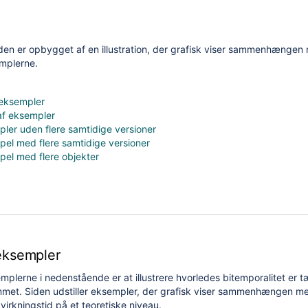
en er opbygget af en illustration, der grafisk viser sammenhængen me
emplerne.
eksempler
f eksempler
ler uden flere samtidige versioner
el med flere samtidige versioner
el med flere objekter
eksempler
plerne i nedenstående er at illustrere hvorledes bitemporalitet er t
et. Siden udstiller eksempler, der grafisk viser sammenhængen me
 virkningstid på et teoretiske niveau.