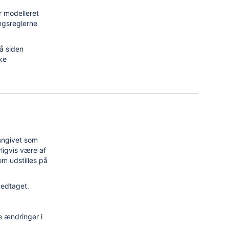
r modelleret
ngsreglerne
å siden
kke
 angivet som
rligvis være af
m udstilles på
medtaget.
e ændringer i