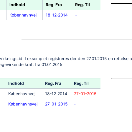
Indhold
Reg. Fra
Reg. Til
Virk. Fra
Københavnvej
18-12‐2014
-
01-01‐2015
virkningstid: I eksemplet registreres der den 27.01.2015 en rettelse af
agevirkende kraft fra 01.01.2015.
Indhold
Reg. Fra
Reg. Til
Virk. Fra
Københavnvej
18-12‐2014
27-01-2015
01-01‐2015
Københavnsvej
27-01-2015
-
01-01-2015