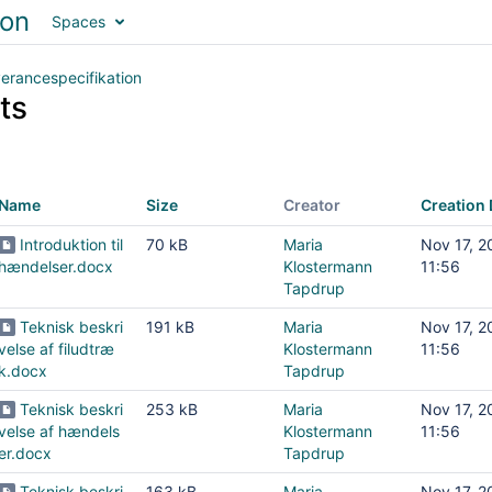
Spaces
erancespecifikation
ts
Name
Size
Creator
Creation 
Introduktion til
70 kB
Maria
Nov 17, 2
hændelser.docx
Klostermann
11:56
Tapdrup
Teknisk beskri
191 kB
Maria
Nov 17, 2
velse af filudtræ
Klostermann
11:56
k.docx
Tapdrup
Teknisk beskri
253 kB
Maria
Nov 17, 2
velse af hændels
Klostermann
11:56
er.docx
Tapdrup
Teknisk beskri
163 kB
Maria
Nov 17, 2