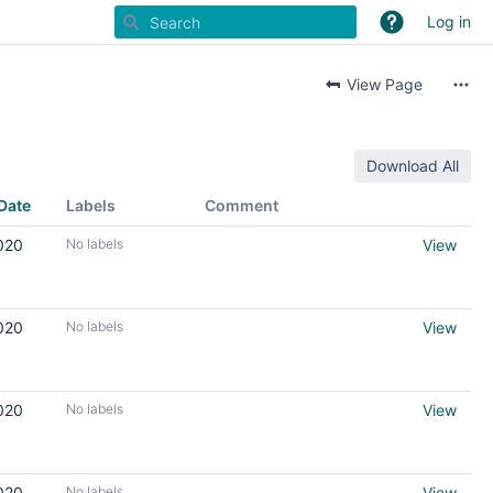
Log in
View Page
Download All
Date
Labels
Comment
020
No labels
View
020
No labels
View
020
No labels
View
020
No labels
View