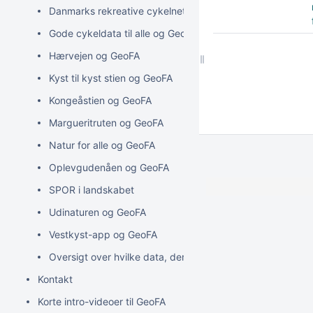
Danmarks rekreative cykelnet og GeoFA
Gode cykeldata til alle og GeoFA
Hærvejen og GeoFA
Kyst til kyst stien og GeoFA
Kongeåstien og GeoFA
Margueritruten og GeoFA
Natur for alle og GeoFA
Oplevgudenåen og GeoFA
SPOR i landskabet
Udinaturen og GeoFA
Vestkyst-app og GeoFA
Oversigt over hvilke data, der anvendes og udstilles i div
Kontakt
Korte intro-videoer til GeoFA