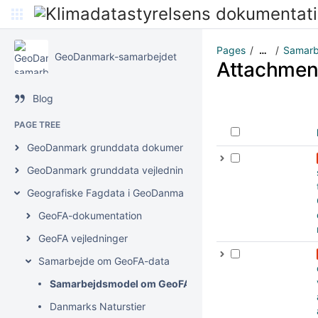
Pages
Samarb
…
GeoDanmark-samarbejdet
Attachmen
Blog
PAGE TREE
GeoDanmark grunddata dokumentation
GeoDanmark grunddata vejledninger
Geografiske Fagdata i GeoDanmark (GeoFA)
GeoFA-dokumentation
GeoFA vejledninger
Samarbejde om GeoFA-data
Samarbejdsmodel om GeoFA-data
Danmarks Naturstier