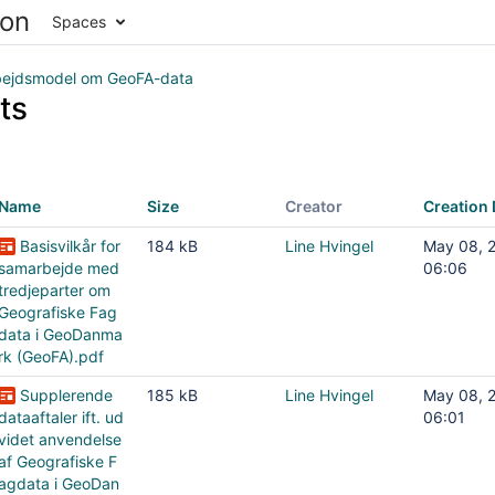
Spaces
ejdsmodel om GeoFA-data
ts
Name
Size
Creator
Creation 
Basisvilkår for
184 kB
Line Hvingel
May 08, 
samarbejde med
06:06
tredjeparter om
Geografiske Fag
data i GeoDanma
rk (GeoFA).pdf
Supplerende
185 kB
Line Hvingel
May 08, 
dataaftaler ift. ud
06:01
videt anvendelse
af Geografiske F
agdata i GeoDan