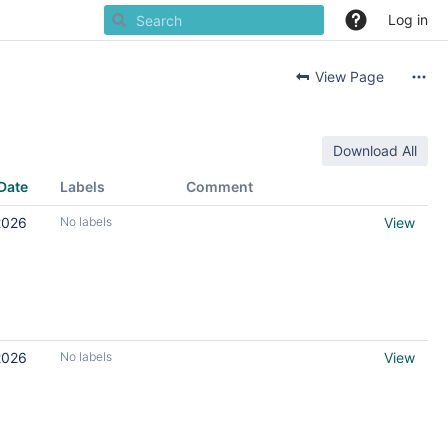
Log in
View Page
Download All
Date
Labels
Comment
2026
No labels
View
2026
No labels
View