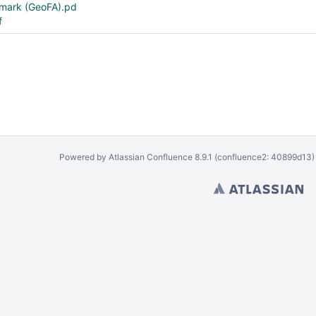
mark (GeoFA).pd
f
Powered by
Atlassian Confluence
8.9.1
(confluence2: 40899d13)
erse løsninger