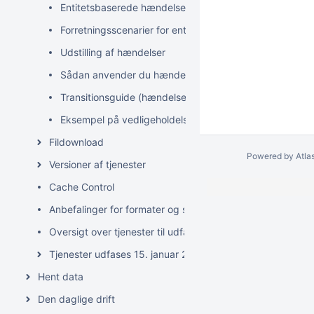
Entitetsbaserede hændelser på Datafordeleren
Forretningsscenarier for entitetsbaserede hændelser
Udstilling af hændelser
Sådan anvender du hændelser
Transitionsguide (hændelser)
Eksempel på vedligeholdelse af kopiregister med hænd
Fildownload
Powered by
Atla
Versioner af tjenester
Cache Control
Anbefalinger for formater og servicetyper på Datafordele
Oversigt over tjenester til udfasning
Tjenester udfases 15. januar 2027
Hent data
Den daglige drift