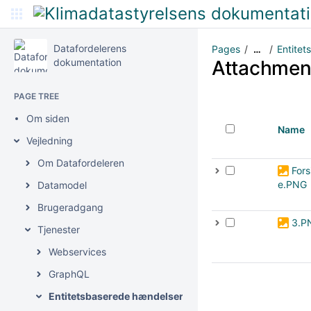
Datafordelerens
Pages
Entite
…
dokumentation
Attachmen
PAGE TREE
Om siden
Name
Vejledning
Om Datafordeleren
Fors
e.PNG
Datamodel
Brugeradgang
3.P
Tjenester
Webservices
GraphQL
Entitetsbaserede hændelser