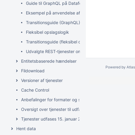
Guide til GraphQL på Datafordeleren
Eksempel på anvendelse af GraphQL
Transitionsguide (GraphQL)
Fleksibel opslagslogik
Transitionsguide (fleksibel opslagslogik)
Udvalgte REST-tjenester omsat til GraphQL-queries
Entitetsbaserede hændelser
Powered by
Atla
Fildownload
Versioner af tjenester
Cache Control
Anbefalinger for formater og servicetyper på Datafordele
Oversigt over tjenester til udfasning
Tjenester udfases 15. januar 2027
Hent data