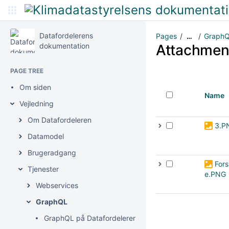
Datafordelerens
Pages
Graph
…
dokumentation
Attachmen
PAGE TREE
Om siden
Name
Vejledning
Om Datafordeleren
3.P
Datamodel
Brugeradgang
Fors
Tjenester
e.PNG
Webservices
GraphQL
GraphQL på Datafordeleren