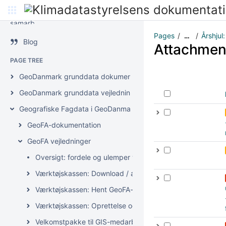
GeoDanmark-samarbejdet
Pages
Årshjul
…
Blog
Attachmen
PAGE TREE
GeoDanmark grunddata dokumentation
GeoDanmark grunddata vejledninger
Geografiske Fagdata i GeoDanmark (GeoFA)
GeoFA-dokumentation
GeoFA vejledninger
Oversigt: fordele og ulemper ved de forskellige opdater
Værktøjskassen: Download / analysér GeoFA-data
Værktøjskassen: Hent GeoFA-data i GIS
Værktøjskassen: Oprettelse og editering af GeoFA-data
Velkomstpakke til GIS-medarbejdere