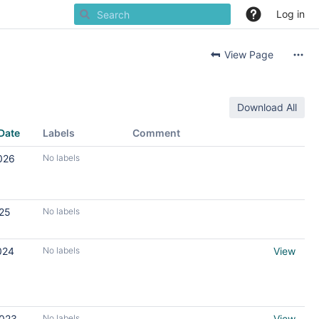
Log in
View Page
Download All
Date
Labels
Comment
026
No labels
025
No labels
024
No labels
View
2023
No labels
View