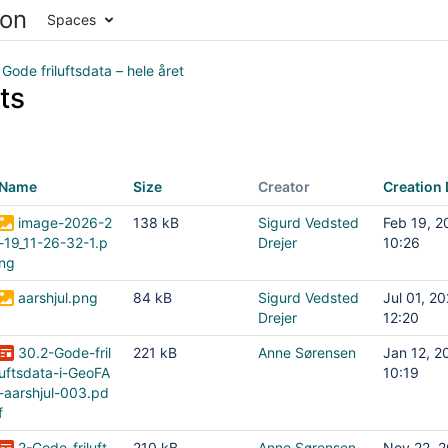
Spaces
: Gode friluftsdata – hele året
ts
Name
Size
Creator
Creation 
image-2026-2
138 kB
Sigurd Vedsted
Feb 19, 2
-19_11-26-32-1.p
Drejer
10:26
ng
aarshjul.png
84 kB
Sigurd Vedsted
Jul 01, 2
ingsmetoder
Drejer
12:20
30.2-Gode-fril
221 kB
Anne Sørensen
Jan 12, 2
uftsdata-i-GeoFA
10:19
-aarshjul-003.pd
f
2-Gode-friluft
210 kB
Anne Sørensen
Nov 22, 