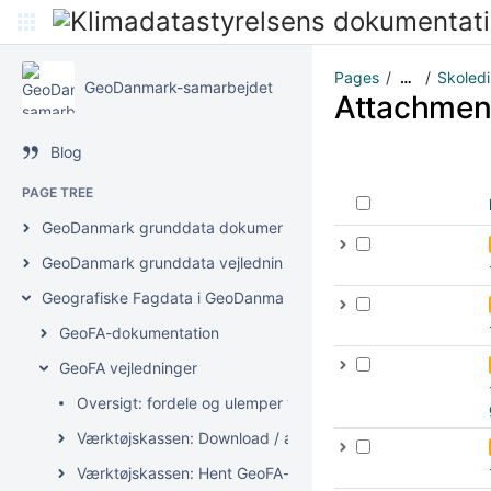
Pages
Skoledi
…
GeoDanmark-samarbejdet
Attachmen
Blog
PAGE TREE
GeoDanmark grunddata dokumentation
GeoDanmark grunddata vejledninger
Geografiske Fagdata i GeoDanmark (GeoFA)
GeoFA-dokumentation
GeoFA vejledninger
Oversigt: fordele og ulemper ved de forskellige opdater
Værktøjskassen: Download / analysér GeoFA-data
Værktøjskassen: Hent GeoFA-data i GIS