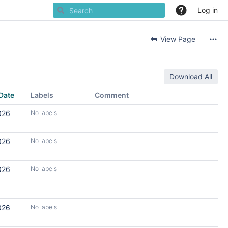
Log in
View Page
Download All
Date
Labels
Comment
026
No labels
026
No labels
026
No labels
026
No labels