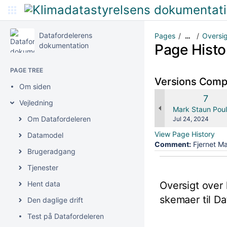
Datafordelerens
Pages
Oversig
…
dokumentation
Page Histo
PAGE TREE
Versions Com
Om siden
Old
7
Vejledning
Versi
changes.mady.b
Mark Staun Pou
Om Datafordeleren
Saved
Jul 24, 2024
on
View Page History
Datamodel
Comment:
Fjernet Ma
Brugeradgang
Tjenester
Hent data
Oversigt over 
skemaer til Da
Den daglige drift
Test på Datafordeleren