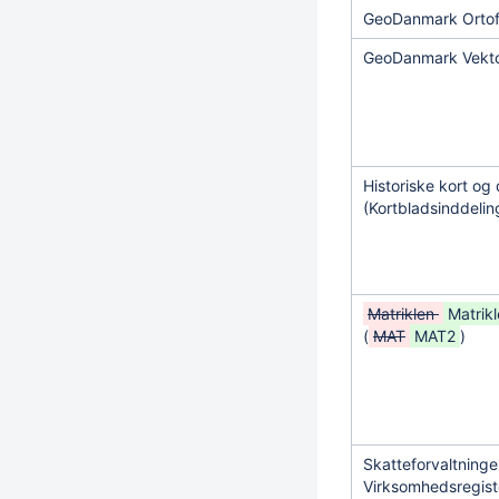
GeoDanmark Ortof
GeoDanmark Vekt
Historiske kort og
(Kortbladsinddelin
Matriklen
Matrik
(
MAT
MAT2
)
Skatteforvaltning
Virksomhedsregist