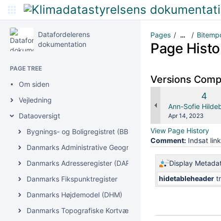
Datafordelerens
Pages
Bitempo
…
dokumentation
Page Histo
PAGE TREE
Versions Com
Om siden
Old
4
Vejledning
Vers
changes.mady.b
Ann-Sofie Hilde
Dataoversigt
Saved
Apr 14, 2023
on
View Page History
Bygnings- og Boligregistret (BBR)
Comment:
Indsat link
Danmarks Administrative Geografiske Inddeling (DAGI)
Danmarks Adresseregister (DAR)
Display Metada
hidetableheader
t
Danmarks Fikspunktregister
Danmarks Højdemodel (DHM)
Danmarks Topografiske Kortværk (DTK)