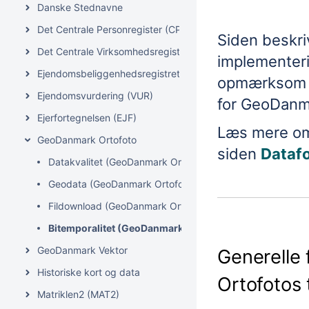
Danske Stednavne
Det Centrale Personregister (CPR)
Siden beskriv
Det Centrale Virksomhedsregister (CVR)
implementer
Ejendomsbeliggenhedsregistret (EBR)
opmærksom p
Ejendomsvurdering (VUR)
for GeoDanm
Ejerfortegnelsen (EJF)
Læs mere om 
GeoDanmark Ortofoto
siden
Datafo
Datakvalitet (GeoDanmark Ortofoto)
Geodata (GeoDanmark Ortofoto)
Fildownload (GeoDanmark Ortofoto)
Bitemporalitet (GeoDanmark Ortofoto)
GeoDanmark Vektor
Generelle
Historiske kort og data
Ortofoto
s
Matriklen2 (MAT2)