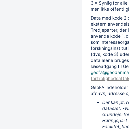
3 = Synlig for al
men ikke offentl
Data med kode 2 og
ekstern anvendel
Tredjeparter, der 
anvende kode 1, 
som interesseorga
forskningsinstituti
(dvs, kode 3) ude
data alene bruges
læseadgang til Ge
geofa@geodanma
fortrolighedsaftal
GeoFA indeholder 
af
navn, adresse o
Der kan pt. 
datasæt: •Na
Grundejerfor
Høringspart 
Facilitet_fla