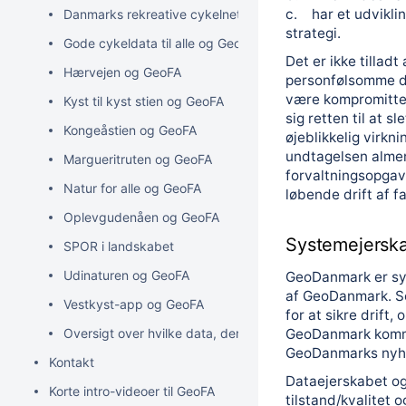
c. har et udvikli
Danmarks rekreative cykelnet og GeoFA
strategi.
Gode cykeldata til alle og GeoFA
Det er ikke tillad
Hærvejen og GeoFA
personfølsomme d
være kompromitte
Kyst til kyst stien og GeoFA
sig retten til at 
Kongeåstien og GeoFA
øjeblikkelig virkni
undtagelsen almen
Margueritruten og GeoFA
forvaltningsopga
Natur for alle og GeoFA
løbende drift af fa
Oplevgudenåen og GeoFA
Systemejerska
SPOR i landskabet
Udinaturen og GeoFA
GeoDanmark er sys
af GeoDanmark. S
Vestkyst-app og GeoFA
for at sikre drift,
Oversigt over hvilke data, der anvendes og udstilles i div
GeoDanmark komm
GeoDanmarks nyh
Kontakt
Dataejerskabet og
Korte intro-videoer til GeoFA
tilstand/kvalitet 