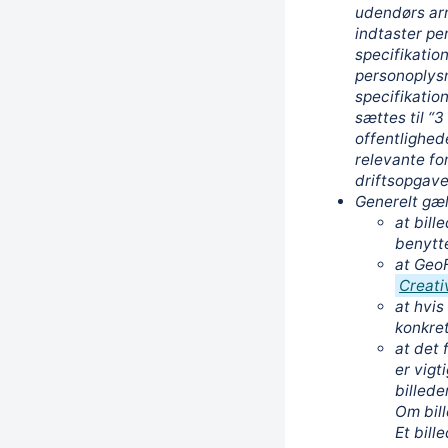
udendørs arr
indtaster pe
specifikatio
personoplysn
specifikation
sættes til “3
offentlighed
relevante fo
driftsopgav
Generelt gæl
at bille
benytt
at GeoF
Creati
at hvis
konkret
at det 
er vigt
billede
Om bil
Et bill