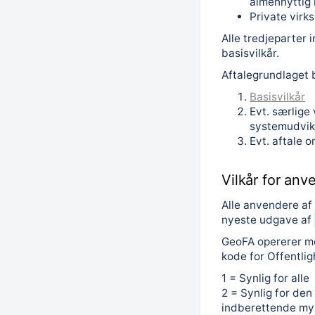
almennyttig 
Private vir
Alle tredjeparter
basisvilkår.
Aftalegrundlaget b
Basisvilkår
Evt. særlige v
systemudvik
Evt. aftale o
Vilkår for an
Alle anvendere a
nyeste udgave af
GeoFA opererer me
kode for Offentlig
1 = Synlig for alle
2 = Synlig for de
indberettende m