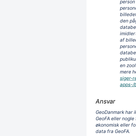
person
person
billede
den på
databes
imidler
af bill
persone
databes
publiku
en zool
mere h
siger-r
apps-/b
Ansvar
GeoDanmark har ik
GeoFA eller nogle 
økonomisk eller fo
data fra GeoFA.