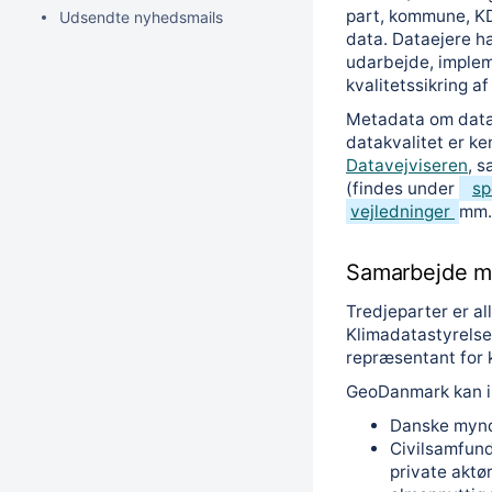
part, kommune, KD
Udsendte nyhedsmails
data. Dataejere ha
udarbejde, implem
kvalitetssikring af
Metadata om datas
datakvalitet er k
Datavejviseren
, 
(findes under
sp
vejledninger
mm.
Samarbejde me
Tredjeparter er al
Klimadatastyrels
repræsentant for
GeoDanmark kan i
Danske myn
Civilsamfund
private aktø