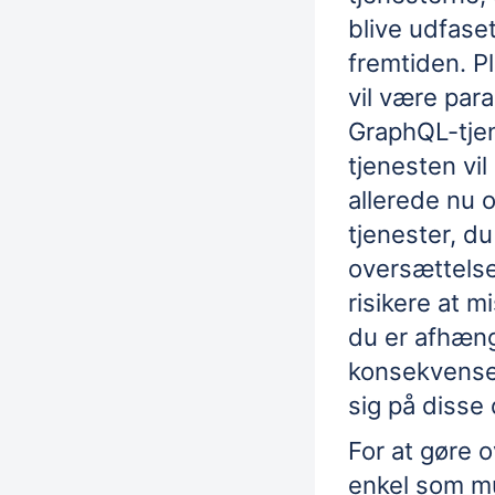
blive udfaset
fremtiden. Pl
vil være par
GraphQL-tjen
tjenesten vil
allerede nu 
tjenester, du
oversættelsen
risikere at m
du er afhængi
konsekvenser
sig på disse 
For at gøre 
enkel som mul