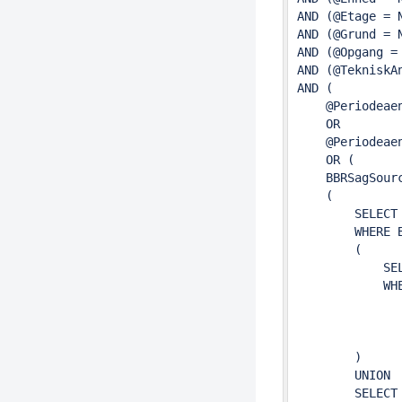
AND (@Etage = 
AND (@Grund = 
AND (@Opgang =
AND (@TekniskA
AND (

    @Periodeaen
    OR

    @Periodeaen
    OR (

    BBRSagSourc
    (

        SELECT
        WHERE 
        (

            SE
            WHE
              
               
              
        )

        UNION

        SELECT