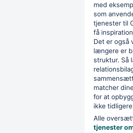
med eksemple
som anvende
tjenester ti
få inspiratio
Det er også 
længere er b
struktur. Så 
relationsbila
sammensætte
matcher din
for at opbygg
ikke tidligere
Alle oversæt
tjenester o