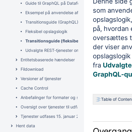
Denne side 
Guide til GraphQL på Datafordeleren
som anvender
Eksempel på anvendelse af GraphQL
opslagslogik
Transitionsguide (GraphQL)
på, hvordan 
Fleksibel opslagslogik
oversættes t
Transitionsguide (fleksibel opslagslogik)
der viser an
Udvalgte REST-tjenester omsat til GraphQL-queries
opslagslogik
Entitetsbaserede hændelser
fra
Udvalgte
Fildownload
GraphQL-qu
Versioner af tjenester
Cache Control
Anbefalinger for formater og servicetyper på Datafordele
Table of Conten
Oversigt over tjenester til udfasning
Tjenester udfases 15. januar 2027
Hent data
Overgange