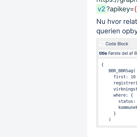
v2
?apikey=
Nu hvor rela
querien opb
Code Block
title
Første del af
{

   BBR_BBRSag(

     first: 10

     registrer
     virknings
     where: {

       status: 
       kommunek
     }
