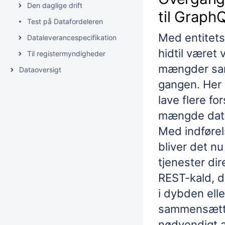
Den daglige drift
til Graph
Test på Datafordeleren
Med entitet
Dataleverancespecifikation
hidtil været 
Til registermyndigheder
mængder sa
Dataoversigt
gangen. Her 
lave flere fo
mængde data
Med indførel
bliver det n
tjenester dir
REST-kald, d
i dybden eller
sammensætte
nødvendigt a