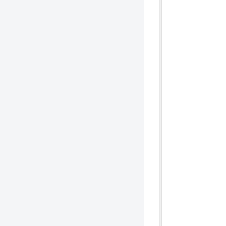
              
              
              
              
              
              
              
              
              
              
              
              
              
              
              
              
              
              
              
              
              
              