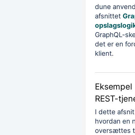
dune anvende
afsnittet
Gra
opslagslogi
GraphQL-ske
det er en fo
klient.
Eksempel 
REST-tjen
I dette afsn
hvordan en 
oversættes t