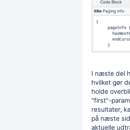
Code Block
title
Paging info
{

     pageInfo {
       hasNextP
       endCurso
     }
I næste del 
hvilket gør d
holde overbl
"first"-param
resultater, 
på næste sid
aktuelle udtr