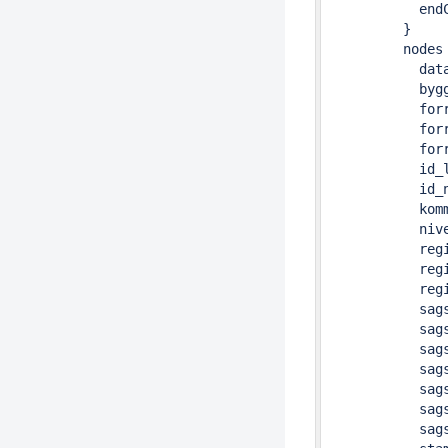
           endC
         }

         nodes 
           data
           bygg
           forr
           forr
           forr
           id_l
           id_n
           komm
           nive
           regi
           regi
           regi
           sags
           sags
           sags
           sags
           sags
           sags
           sags