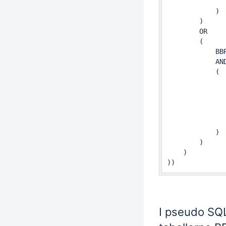
               
            )  
        )

        OR

        (

            BB
            AND
            (

              
               
              
              
               
            )

        )

    )

I pseudo SQL