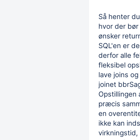
Så henter du
hvor der bør 
ønsker retur
SQL'en er de
derfor alle f
fleksibel op
lave joins og
joinet bbrSa
Opstillingen 
præcis samm
en overentit
ikke kan indst
virkningstid,