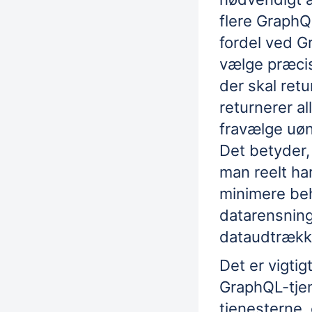
flere GraphQ
fordel ved G
vælge præcis,
der skal ret
returnerer al
fravælge uøn
Det betyder,
man reelt har
minimere beh
datarensning 
dataudtrækk
Det er vigtig
GraphQL-tjen
tjenesterne, 