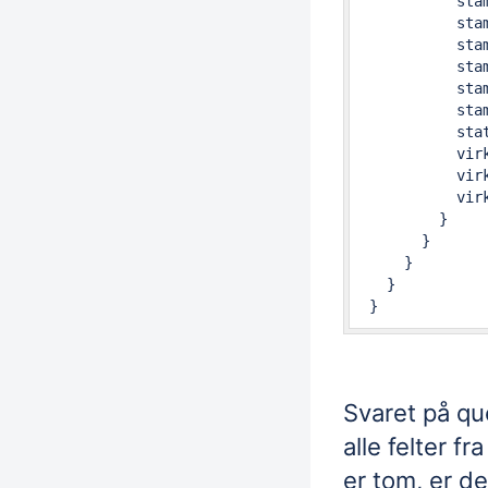
           stam
           stam
           stam
           stam
           stam
           stam
           stat
           virk
           virk
           virk
         }

       }

     }

   }

 }  
Svaret på qu
alle felter f
er tom, er de