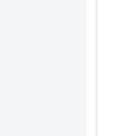
              
              
              
              
              
              
              
              
              
              
              
              
              
              
              
              
              
              
              
              
              
              