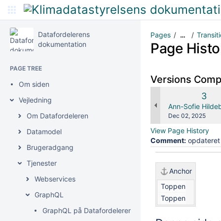
Datafordelerens
Pages
Transit
…
dokumentation
Page Histo
PAGE TREE
Versions Com
Om siden
Old
3
Vejledning
Vers
changes.mady.b
Ann-Sofie Hilde
Om Datafordeleren
Saved
Dec 02, 2025
on
View Page History
Datamodel
Comment:
opdateret t
Brugeradgang
Tjenester
Anchor
Webservices
Toppen
GraphQL
Toppen
GraphQL på Datafordeleren