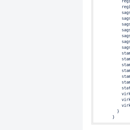
           regi
           regi
           sags
           sags
           sags
           sags
           sags
           sags
           sags
           stam
           stam
           stam
           stam
           stam
           stam
           stat
           virk
           virk
           virk
         }

       }