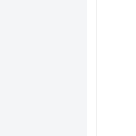
              
              
              
              
              
              
              
              
               
              
               
              
              
              
              
               
              
              
               
               
               
              
              