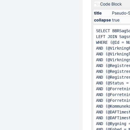
Code Block
title
Pseudo-S
collapse
true
SELECT BBRSagS
LEFT JOIN Sags
WHERE (@Id = N
AND (@Virkning
AND (@Virkning
AND (@Virkning
AND (@Registre
AND (@Registre
AND (@Registre
AND (@Status =
AND (@Forretni
AND (@Forretni
AND (@Forretni
AND (@Kommunek
AND (@DAFTimes
AND (@DAFTimes
AND (@Bygning 
AND (@Enhed = 