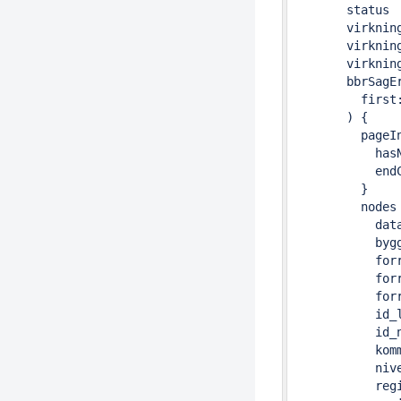
       status

       virkning
       virkning
       virkning
       bbrSagEr
         first:
       ) {

         pageIn
           hasN
           endC
         }

         nodes 
           data
           bygg
           forr
           forr
           forr
           id_l
           id_n
           komm
           nive
           regi