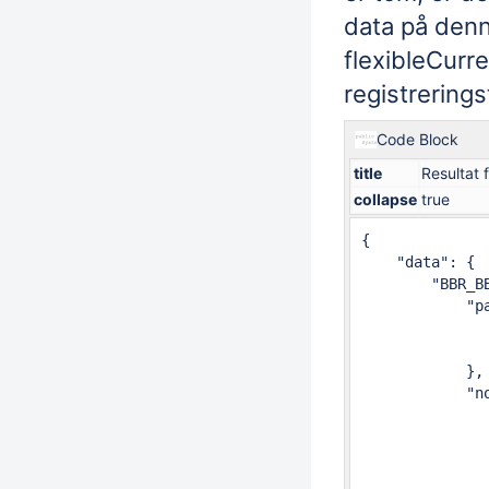
data på denn
flexibleCurre
registrering
Code Block
title
Resultat f
collapse
true
{

    "data": {

        "BBR_BB
            "pa
               
              
            },

            "no
               
              
              
              