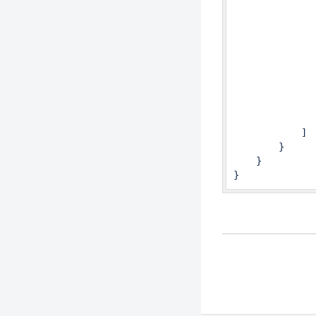
              
              
              
              
              
               
               
               
               
            ]

        }

    }

}