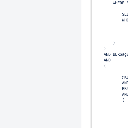
        WHERE 
        (

            SE
            WHE
              
               
              
        )

    )

    AND BBRSagS
    AND

    (

        (

            @Ku
            AND
            BB
            AND
            (

              
               
              
              