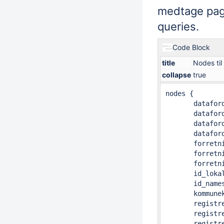
medtage pagi
queries.
Code Block
title
Nodes ti
collapse
true
nodes {

       dataford
       datafor
       dataford
       dataford
       forretni
       forretni
       forretni
       id_lokal
       id_names
       kommunek
       registre
       registre
       registre