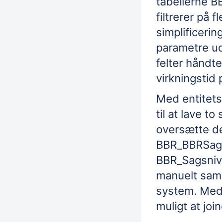
tabellerne 
filtrerer på 
simplificerin
parametre ud
felter håndte
virkningstid
Med entitet
til at lave t
oversætte den
BBR_BBRSag e
BBR_Sagsnive
manuelt sam
system. Med 
muligt at join