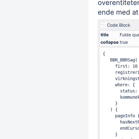
overentitete
ende med at 
Code Block
title
Fulde qu
collapse
true
{

   BBR_BBRSag(

     first: 10

     registrer
     virknings
     where: {

       status: 
       kommunek
     }

   ) {

     pageInfo {
       hasNextP
       endCurso
     }
