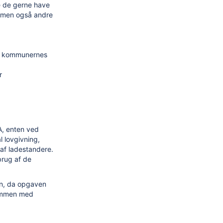
e de gerne have
v, men også andre
 i kommunernes
r
FA, enten ved
l lovgivning,
 af ladestandere.
brug af de
en, da opgaven
 sammen med