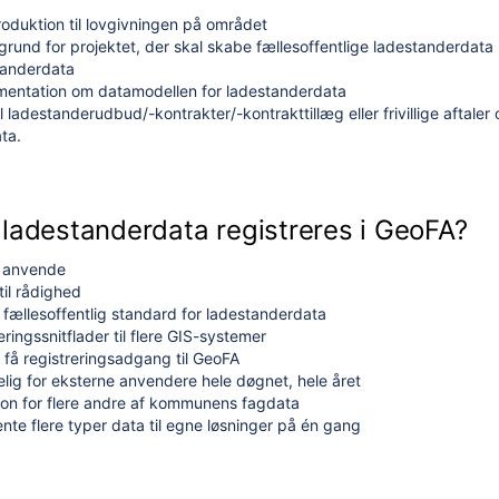
roduktion til lovgivningen på området
rund for projektet, der skal skabe fællesoffentlige ladestanderdata
tanderdata
umentation om datamodellen for ladestanderdata
il ladestanderudbud/-kontrakter/-kontrakttillæg eller frivillige aftaler
ta.
 ladestanderdata registreres i GeoFA?
at anvende
til rådighed
 fællesoffentlig standard for ladestanderdata
eringssnitflader til flere GIS-systemer
 få registreringsadgang til GeoFA
elig for eksterne anvendere hele døgnet, hele året
tion for flere andre af kommunens fagdata
te flere typer data til egne løsninger på
én gang