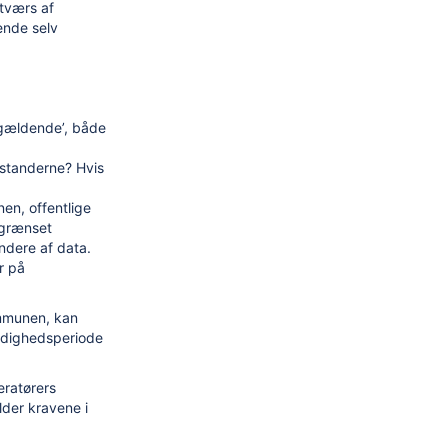
tværs af
ende selv
 ’gældende’, både
estanderne? Hvis
en, offentlige
begrænset
endere af data.
r på
ommunen, kan
ldighedsperiode
eratørers
lder kravene i