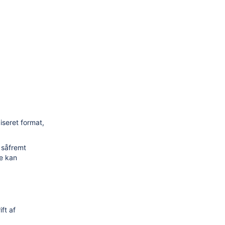
iseret format,
 såfremt
de kan
ft af