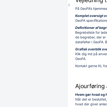
Vejledning t
På GeoFA’s hjemmesi
Komplet oversigt ov
GeoFA specifikatione
Definitioner af beg
Begrebsliste for lad
de begreber, der er 
datafelter i GeoFA. 
Grafisk overblik ove
Klik dig ind på anv
GeoFA.
Kontakt gerne KL for
Ajourføring
Hvem gør hvad og 
Når det er besluttet
hvad der giver anled