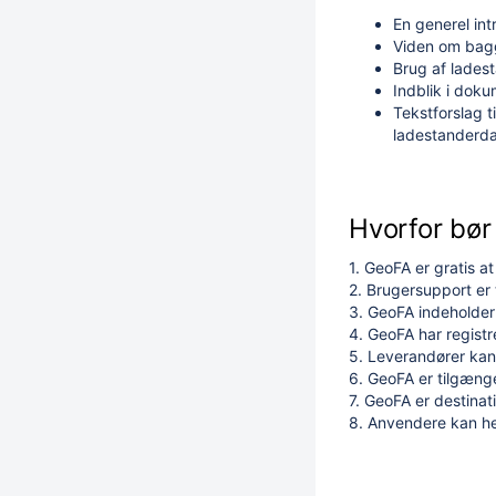
En generel int
Viden om bagg
Brug af lades
Indblik i dok
Tekstforslag t
ladestanderda
Hvorfor bør
1. GeoFA er g
ratis 
2. Brugersupport er 
3. GeoFA indeholder
4. GeoFA har registr
5. Leverandører kan
6. GeoFA er tilgæng
7. GeoFA er destina
8. Anvendere kan hen