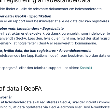
il registrering af ladestanderdata
de finder du alle de relevante dokumenter om ladestanderdata.
er data i GeoFA - Specifikation
n er en rapport med beskrivelser af alle de data der kan registreres
reber vedr. ladestandere - Begrebsliste
einfrastruktur er et excel-ark på dansk og engelsk, som indeholder bes
anvendt i GeoFA. Læs den, hvis du er i tvivl om, hvad der skal registre
Bemærk, at nogle felter i GeoFA er reserveret til kommunerne.
r, hvilke data, der
kan registreres - Anvendelsesmodel
endelsesmodellen (applikationsmodel), som beskriver, hvordan data er
 spørgsmål eller den tekniske support – se siden:
Kontakt
 af data i GeoFA
hvornår
, at ladestanderdata skal registreres i GeoFA, skal der internt i komm
ning til, at data opdateres via GeoFA-editoren eller GeoFA-webkortet