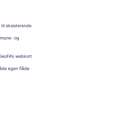
til eksisterende
ommune- og
 GeoFA’s webkort
åde egen flåde