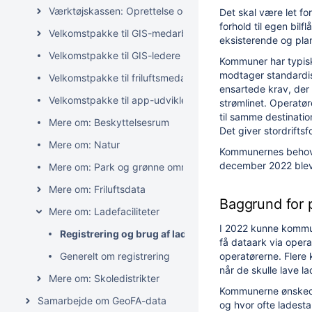
Værktøjskassen: Oprettelse og editering af GeoFA-data
Det skal være let fo
forhold til egen bi
Velkomstpakke til GIS-medarbejdere
eksisterende og pla
Velkomstpakke til GIS-ledere
Kommuner har typisk
modtager standardis
Velkomstpakke til friluftsmedarbejdere
ensartede krav, der 
Velkomstpakke til app-udviklere
strømlinet. Operatø
til samme destination
Mere om: Beskyttelsesrum
Det giver stordrifts
Mere om: Natur
Kommunernes behov g
december 2022 blev 
Mere om: Park og grønne områder
Mere om: Friluftsdata
Baggrund for 
Mere om: Ladefaciliteter
I 2022 kunne kommun
Registrering og brug af ladestander-data - Impleme
få dataark via opera
Generelt om registrering
operatørerne. Flere
når de skulle lave l
Mere om: Skoledistrikter
Kommunerne ønskede 
Samarbejde om GeoFA-data
og hvor ofte ladest