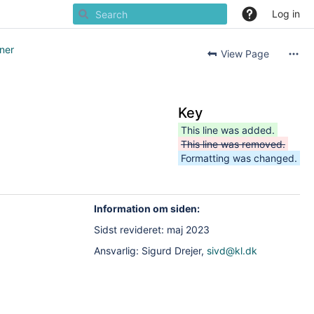
Log in
uner
View Page
Key
This line was added.
This line was removed.
Formatting was changed.
Information om siden:
Sidst revideret: maj 2023
Ansvarlig: Sigurd Drejer,
sivd@kl.dk