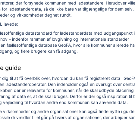
peratører, der forsynede kommunen med ladestandere. Herudover vill
n for ladestanderdata, så de ikke bare var tilgængelige for dem sel
der og virksomheder døgnet rundt.
KL lavede:
llesoffentlige datastandard for ladestanderdata med udgangspunkt
ehov – indenfor rammen af lovgivning og internationale standarder
den fællesoffentlige database GeoFA, hvor alle kommuner allerede ha
adgang, og flere brugere kan få adgang.
ne guide
dig til at få overblik over, hvordan du kan få registreret data i Geo
 en ladestanderoperatør. Den indeholder også en oversigt over centra
skaber, der er relevante for kommuner, når de skal udbyde placering
ring af data er, at de skal bruges. Derfor er der også inspiration til 
og vejledning til hvordan andre end kommunen kan anvende data.
ore virksomheder og andre organisationer kan også finde nytte i guid
fossile drivmidler til el går på tværs af organisationer, der arbejder