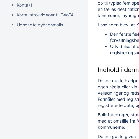
op til typisk fem o
Kontakt
en fælles destinatio
Korte intro-videoer til GeoFA
kommuner, myndighe
Udsendte nyhedsmails
Løsningen blev, at 
Den første fæ
forvaltningsb
Udvidelse af 
registrerings
Indhold i den
Denne guide hjælper 
egen hjælp eller via
vejledninger og red
Formålet med registre
registrerede data, 
Boligforeninger, st
med at omstille fra 
kommunerne.
Denne guide giver: