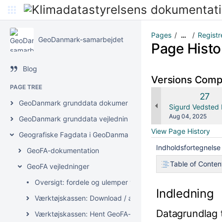
Pages
Registr
…
GeoDanmark-samarbejdet
Page Histo
Blog
Versions Com
PAGE TREE
Old
27
GeoDanmark grunddata dokumentation
Versi
changes.mady.b
Sigurd Vedsted 
Saved
Aug 04, 2025
GeoDanmark grunddata vejledninger
on
View Page History
Geografiske Fagdata i GeoDanmark (GeoFA)
Indholdsfortegnelse
GeoFA-dokumentation
Table of Conten
GeoFA vejledninger
Oversigt: fordele og ulemper ved de forskellige opdater
Indledning
Værktøjskassen: Download / analysér GeoFA-data
Datagrundlag t
Værktøjskassen: Hent GeoFA-data i GIS