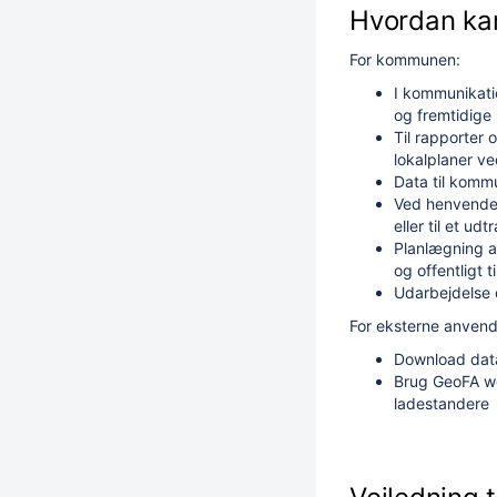
Hvordan ka
For kommunen:
I kommunikati
og fremtidige
Til rapporter 
lokalplaner ve
Data til kom
Ved henvendel
eller til et u
Planlægning 
og offentligt 
Udarbejdelse 
For eksterne anvend
Download data
Brug GeoFA web
ladestandere