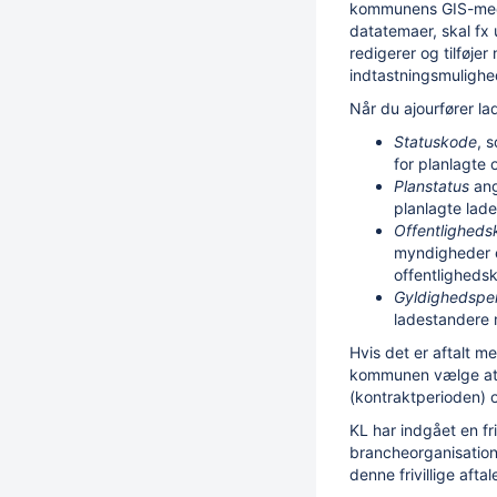
kommunens GIS-meda
datatemaer, skal f
redigerer og tilføje
indtastningsmulighe
Når du ajourfører 
Statuskode
, 
for planlagte
Planstatus
ang
planlagte lade
Offentlighed
myndigheder el
offentlighedsk
Gyldighedspe
ladestandere 
Hvis det er aftalt 
kommunen vælge at 
(kontraktperioden)
KL har indgået en fr
brancheorganisation 
denne frivillige aft