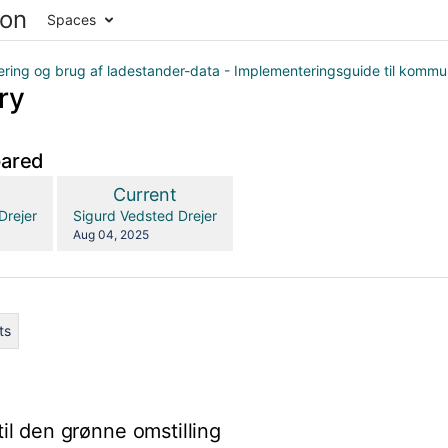
Spaces
ering og brug af ladestander-data - Implementeringsguide til komm
ry
pared
compared
New
Current
with
on
Version
y.user
changes.mady.by.user
Drejer
Sigurd Vedsted Drejer
Saved
Aug 04, 2025
on
ts
ingsmetoder
il den grønne omstilling