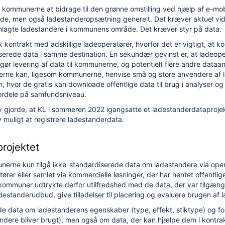
r kommunerne at bidrage til den grønne omstilling ved hjælp af e-mobi
lflåde, men også ladestanderopsætning generelt. Det kræver aktuel v
nlagte ladestandere i kommunens område. Det kræver styr på data.
 kontrakt med adskillige ladeoperatører, hvorfor det er vigtigt, at
erede data i samme destination. En sekundær gevinst er, at ladeope
gør levering af data til kommunerne, og potentielt flere andre dataa
rerne kan, ligesom kommunerne, henvise små og store anvendere af
, hvor de gratis kan downloade offentlige data til brug i analyser og u
fordele på samfundsniveau.
jorde, at KL i sommeren 2022 igangsatte et ladestanderdataprojekt
muligt at registrere ladestanderdata.
projektet
erne kun tilgå ikke-standardiserede data om ladestandere via ope
nteringsguide til kommuner
tører eller samlet via kommercielle løsninger, der har hentet offentlig
 kommuner udtrykte derfor utilfredshed med de data, der var tilgæng
adestanderudbud, give tilladelser til placering og evaluere brugen af 
data om ladestanderens egenskaber (type, effekt, stiktype) og fo
andere bliver brugt), men også om data, der kan hjælpe dem i kontra