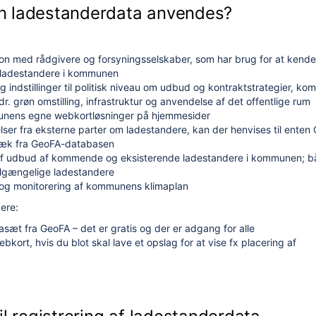
n ladestanderdata anvendes?
on med rådgivere og forsyningsselskaber, som har brug for at kende 
 ladestandere i kommunen
og indstillinger til politisk niveau om udbud og kontraktstrategier, k
dr. grøn omstilling, infrastruktur og anvendelse af det offentlige rum
munens egne webkortløsninger på hjemmesider
ser fra eksterne parter om ladestandere, kan der henvises til enten
dtræk fra GeoFA-databasen
af udbud af kommende og eksisterende ladestandere i kommunen; b
tilgængelige ladestandere
og monitorering af kommunens klimaplan
ere:
sæt fra GeoFA – det er gratis og der er adgang for alle
kort, hvis du blot skal lave et opslag for at vise fx placering af