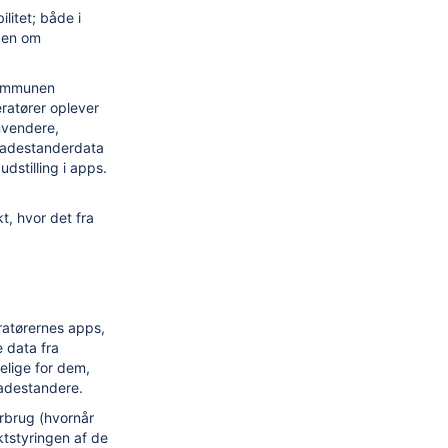
litet; både i
iden om
 kommunen
ratører oplever
nvendere,
 ladestanderdata
dstilling i apps.
, hvor det fra
ratørernes apps,
e data fra
elige for dem,
ladestandere.
rbrug (hvornår
ktstyringen af de