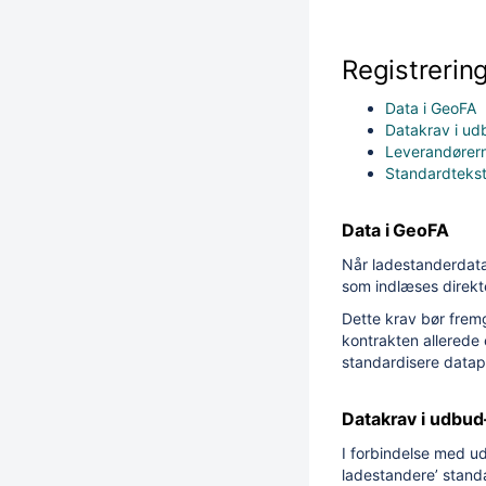
Registrering
Data i GeoFA
Datakrav i ud
Leverandørern
Standardtekst
Data i GeoFA
Når ladestanderdata 
som indlæses direkt
Dette krav bør fremg
kontrakten allerede 
standardisere data
Datakrav i udbud
I forbindelse med ud
ladestandere’ standa