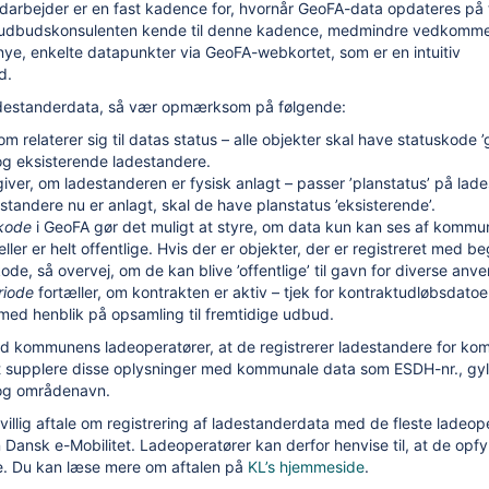
rbejder er en fast kadence for, hvornår GeoFA-data opdateres på 
x udbudskonsulenten kende til denne kadence, medmindre vedkomm
r nye, enkelte datapunkter via GeoFA-webkortet, som er en intuitiv
d.
ladestanderdata, så vær opmærksom på følgende:
som relaterer sig til datas status – alle objekter skal have statuskode
 og eksisterende ladestandere.
iver, om ladestanderen er fysisk anlagt – passer ’planstatus’ på lad
standere nu er anlagt, skal de have planstatus ’eksisterende’.
skode
i GeoFA gør det muligt at styre, om data kun kan ses af kommun
ler er helt offentlige. Hvis der er objekter, der er registreret med 
ode, så overvej, om de kan blive ’offentlige’ til gavn for diverse anv
riode
fortæller, om kontrakten er aktiv – tjek for kontraktudløbsdatoe
med henblik på opsamling til fremtidige udbud.
med kommunens ladeoperatører, at de registrerer ladestandere for k
supplere disse oplysninger med kommunale data som ESDH-nr., gy
 og områdenavn.
ivillig aftale om registrering af ladestanderdata med de fleste ladeop
Dansk e-Mobilitet. Ladeoperatører kan derfor henvise til, at de opfy
ale. Du kan læse mere om aftalen på
KL’s hjemmeside
.