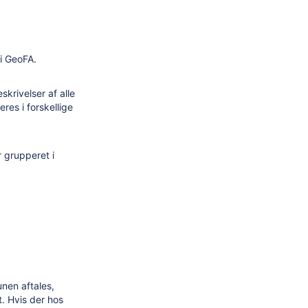
 i GeoFA.
krivelser af alle
res i forskellige
 grupperet i
unen aftales,
. Hvis der hos