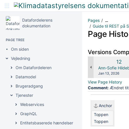
Datafordelerens
Pages
…
dokumentation
Guide til REST på 
Page Histo
PAGE TREE
Om siden
Versions Com
Vejledning
Old
12
Versi
Om Datafordeleren
changes.mady.b
Ann-Sofie Hilde
Saved
Jan 13, 2026
Datamodel
on
View Page History
Brugeradgang
Comment:
Ændret tit
Tjenester
Webservices
Anchor
GraphQL
Toppen
Toppen
Entitetsbaserede hændelser