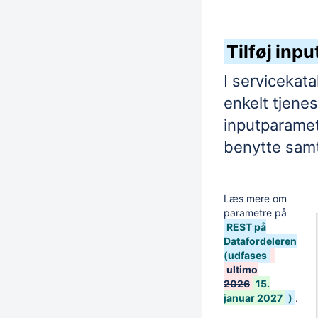
Tilføj inpu
I servicekata
enkelt
tjenes
inputparamet
benytte samt
Læs mere om
parametre på
REST på
Datafordeleren
(udfases
ultimo
2026
15.
januar 2027
)
.