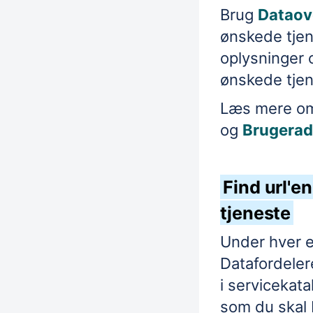
Brug
Dataov
ønskede tje
oplysninger
ønskede
tje
Læs mere 
og
Brugera
Find url'en 
tjeneste
Under hver 
Datafordeler
i servicekata
som du skal 