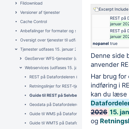
Fildownload
Excerpt Include
Versioner af tjenester
REST på D
Cache Control
januar 20
Anbefalinger for formater og servicetyper på Datafordele
REST på D
januar 20
Oversigt over tjenester til udfasning
nopanel
true
Tjenester udfases 15. januar 2027
Denne side 
GeoServer WFS-tjenester (udfases 15. januar 2027)
anvender
RE
Webservices (udfases 15. januar 2027)
Har brug for
REST på Datafordeleren (udfases 15. januar 2027)
indføring i
RE
Retningslinjer for REST-tjenester
kan du læse
Guide til REST på Selvbetjeningen (udfases 15. ja
Datafordele
Geodata på Datafordeleren (udfases 15. januar 2027
2026
15. ja
Guide til WMS på Datafordeleren (udfases 15. januar
og
Retningsl
Guide til WMTS på Datafordeleren (udfases 15. janu