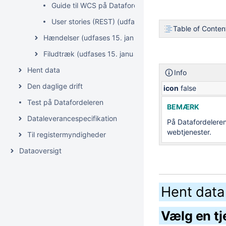
Guide til WCS på Datafordeleren (udfases 15. januar
User stories (REST) (udfases 15. januar 2027)
Table of Conten
Hændelser (udfases 15. januar 2027)
Filudtræk (udfases 15. januar 2027)
Hent data
Info
Den daglige drift
icon
false
Test på Datafordeleren
BEMÆRK
Dataleverancespecifikation
På Datafordeleren
webtjenester.
Til registermyndigheder
Dataoversigt
Hent dat
Vælg en t