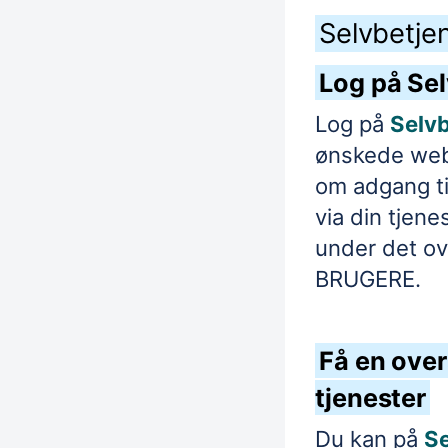
Selvbetje
Log på Se
Log på
Selv
ønskede web
om adgang ti
via din tjen
under det o
BRUGERE.
Få en over
tjenester
Du kan på
Se