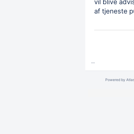
vil blive adv
af
tjeneste
pu
...
Powered by
Atla