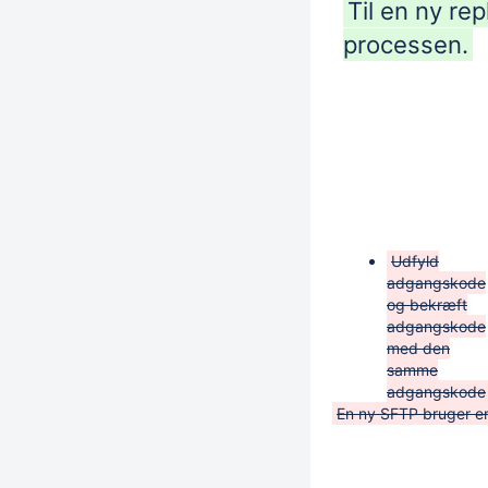
Til en ny re
processen.
Udfyld
adgangskode
og bekræft
adgangskode
med den
samme
adgangskode
En ny SFTP bruger er