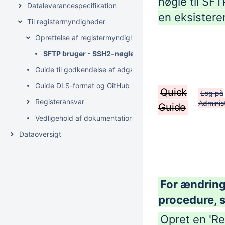
nøgle til SFT
Dataleverancespecifikation
en eksistere
Til registermyndigheder
Oprettelse af registermyndigheder
SFTP bruger - SSH2-nøgle
Guide til godkendelse af adgang til beskyttede registerd
Guide DLS-format og GitHub
Quick
Log på
Registeransvar
Adminis
Guide
Vedligehold af dokumentation på Confluence
Dataoversigt
For ændring
procedure, 
Opret en 'Re