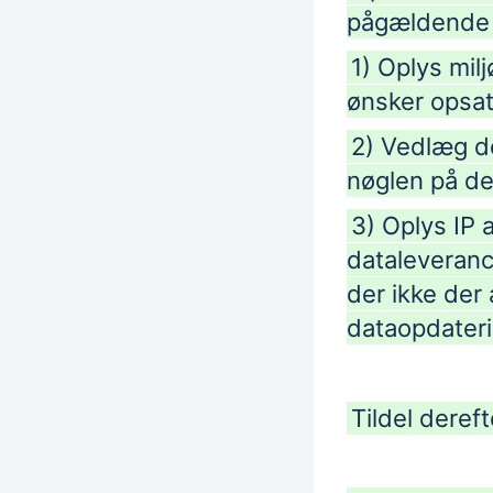
pågældende r
1) Oplys milj
ønsker opsat
2) Vedlæg de
nøglen på d
3) Oplys IP 
dataleverance
der ikke der 
dataopdater
Tildel dereft