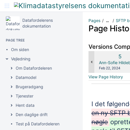
Datafordelerens
Pages
SFTP b
…
dokumentation
Page Histo
PAGE TREE
Versions Com
Om siden
Old
5
Vejledning
Vers
changes.mady.b
Ann-Sofie Hilde
Om Datafordeleren
Saved
Feb 22, 2024
on
View Page History
Datamodel
Brugeradgang
Tjenester
I det følgend
Hent data
en ny SFTP 
Den daglige drift
nøgle
oprett
Test på Datafordeleren