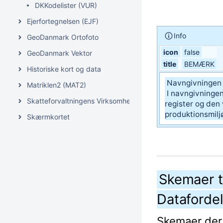
DKKodelister (VUR)
Ejerfortegnelsen (EJF)
Info
GeoDanmark Ortofoto
icon
false
GeoDanmark Vektor
title
BEMÆRK
Historiske kort og data
Navngivningen 
Matriklen2 (MAT2)
I navngivningen 
Skatteforvaltningens Virksomhedsregister (SVR)
register og den 
produktionsmilj
Skærmkortet
Skemaer ti
Datafordel
Skemaer der 