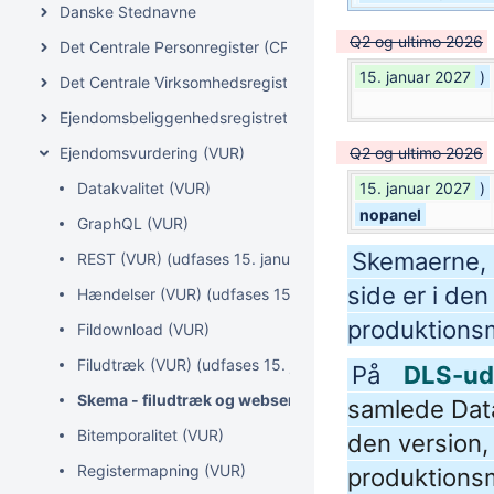
Danske Stednavne
Q2 og ultimo 2026
Det Centrale Personregister (CPR)
15. januar 2027
)
Det Centrale Virksomhedsregister (CVR)
Ejendomsbeliggenhedsregistret (EBR)
Ejendomsvurdering (VUR)
Q2 og ultimo 2026
Datakvalitet (VUR)
15. januar 2027
)
nopanel
GraphQL (VUR)
Skemaerne, 
REST (VUR) (udfases 15. januar 2027)
side er i den
Hændelser (VUR) (udfases 15. januar 2027)
produktionsm
Fildownload (VUR)
Filudtræk (VUR) (udfases 15. januar 2027)
På
DLS-uds
Skema - filudtræk og webservices (VUR) (udfases 15. j
samlede Data
Bitemporalitet (VUR)
den version,
Registermapning (VUR)
produktionsm