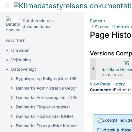
Datafordelerens
Pages
…
dokumentation
Skema - filudtræk 
Page Histo
PAGE TREE
Om siden
Versions Com
Vejledning
Old
16
Ver
Dataoversigt
changes.mady.b
Ida-Marie Helen
Saved
Jan 19, 2026
Bygnings- og Boligregistret (BBR)
on
View Page History
Danmarks Administrative Geografiske Inddeling (DAGI)
Comment:
Ændret tit
Danmarks Adresseregister (DAR)
Danmarks Fikspunktregister
Danmarks Højdemodel (DHM)
Excerpt Includ
Danmarks Topografiske Kortværk (DTK)
Filudtræk (udfase